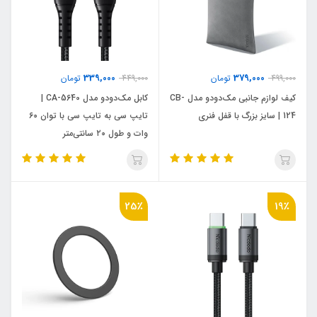
339,000
379,000
499,000
تومان
449,000
تومان
کیف لوازم جانبی مک‌دودو مدل CB-
کابل مک‌دودو مدل CA-5640 |
124 | سایز بزرگ با قفل فنری
تایپ سی به تایپ سی با توان ۶۰
وات و طول ۲۰ سانتی‌متر
25٪
19٪