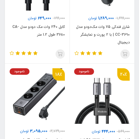
649,000
1,289,000
1,499,000
تومان
799,000
تومان
شارژر فندکی 75 وات مک‌دودو مدل
کابل 240 وات مک دودو مدل CA-
CC-3690 | با ۲ پورت و نمایشگر
3680 طول 1.2 متر
دیجیتال
ناموجود
ناموجود
18٪
20٪
3,095,000
444,000
3,739,000
تومان
549,000
تومان