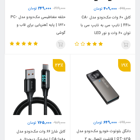
249,000
409,000
329,000
تومان
499,000
تومان
حلقه مغناطیسی مک‌دودو مدل PC-
کابل 60 وات مک‌دودو مدل CA-
1620 | پایه آهنربایی برای قاب و
4410 | تایپ سی به تایپ سی با
گوشی
توان ۶۰ وات و نور LED
23٪
19٪
649,000
799,000
تومان
765,000
989,000
تومان
دانگل بلوتوث خودرو مک‌دودو مدل
کابل شارژ 66 وات مک‌دودو مدل
OT-825 | قابلیت اتصال به 2
CA-1080 | نمایشگر دیجیتال و