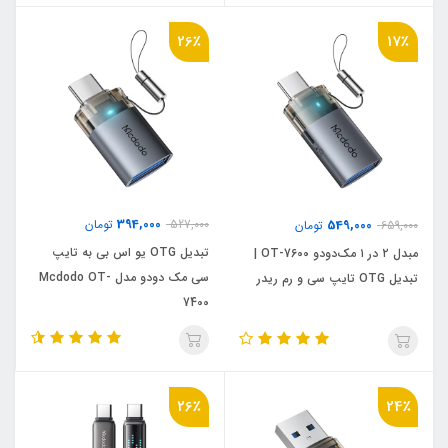
26٪
17٪
394,000
549,000
527,000
تومان
659,000
تومان
تبدیل OTG یو اس بی به تایپ
مبدل ۲ در ۱ مک‌دودو OT-7600 |
سی مک دودو مدل Mcdodo OT-
تبدیل OTG تایپ سی و رم ریدر
7400
26٪
24٪