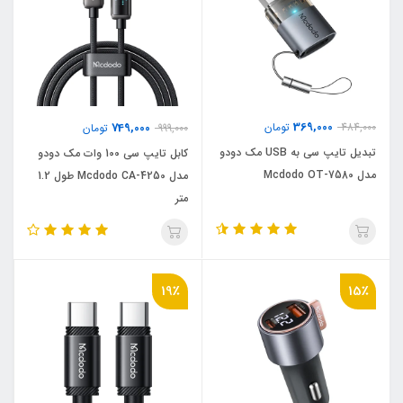
369,000
484,000
تومان
749,000
999,000
تومان
تبدیل تایپ سی به USB مک دودو
کابل تایپ سی 100 وات مک دودو
مدل Mcdodo OT-7580
مدل Mcdodo CA-4250 طول 1.2
متر
19٪
15٪