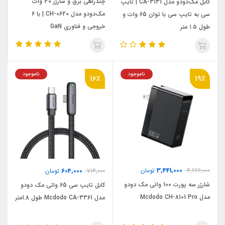
چندراهی برق و شارژر 30 وات
کابل مک‌دودو مدل CA-3131 | تایپ
مک‌دودو مدل CH-0620 | با ۶
سی به تایپ سی با توان 65 وات و
خروجی و فناوری GaN
طول ۱.۵ متر
ناموجود
ناموجود
16٪
19٪
3,441,000
4,226,000
تومان
604,000
714,000
تومان
شارژر سه پورت 100 واتی مک دودو
کابل تایپ سی 65 واتی مک دودو
مدل Mcdodo CH-8101 Pro
مدل Mcdodo CA-3361 طول 1.8متر