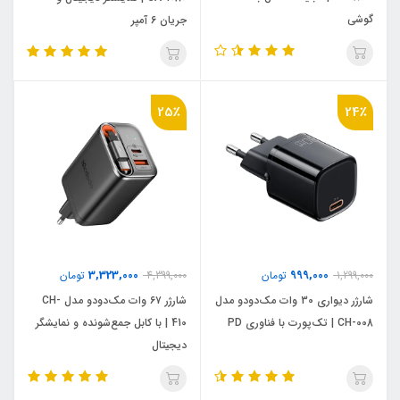
گوشی
جریان 6 آمپر
25٪
24٪
3,323,000
999,000
1,299,000
تومان
4,399,000
تومان
شارژر دیواری 30 وات مک‌دودو مدل
شارژر ۶۷ وات مک‌دودو مدل CH-
CH-008 | تک‌پورت با فناوری PD
410 | با کابل جمع‌شونده و نمایشگر
دیجیتال