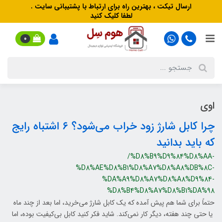
ارسال تیکت ، بهترین راه برای ارتباط با پشتیبانی سایت .
لطفا کلیک کنید
0
اوی
چرا کابل شارژ زود خراب می‌شود؟ ۶ اشتباه رایج
که باید بدانید
/%D8%B9%D9%84%D8%AA-
%D8%AE%D8%B1%D8%A7%D8%A8%DB%8C-
%DA%A9%D8%A7%D8%A8%D9%84-
%D8%B4%D8%A7%D8%B1%DA%98
حتماً برای شما هم پیش آمده که یک کابل شارژ می‌خرید، اما بعد از چند ماه
یا حتی چند هفته، دیگر کار نمی‌کند. شاید فکر کنید کابل بی‌کیفیت بوده، اما