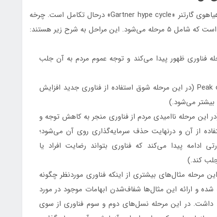
هوش مصنوعی نیز مانند هر فناوری دیگری در چرخه هیاهوی گارتنر «Gartner hype cycle» درحال تکامل است. چرخه
مراحل به شرح زیر هستند:
Technology Trigg (در این مرحله فناوری ظهور پیدا می‌کند و توجه عموم مردم به آن جلب
اوج انتظارات متورم یا Peak of Inflated Expectations (در این مرحله شوق استفاده از فناوری جدید افزایش
 بیشتر می‌شود.)
 سرخوردگی یا Trough of Disillusionment (در این مرحله ناامیدی مردم از فناوری منجر به کاهش توجه و
ده از آن و درنهایت حذف سرمایه‌گذاری روی آن می‌شود؛
رتی ادامه پیدا می‌کند که فناوری بتواند رضایت افراد یا
 جلب کند.)
گری یا Slope of Enlightenment (در این مرحله مثال‌های بیشتری از اینکه فناوری موردنظر چگونه
شده و ارائه این مثال‌ها شفاف‌شدن ابهامات موجود در مورد
د داشت. در این مرحله نسل‌های دوم و سوم فناوری از سوی