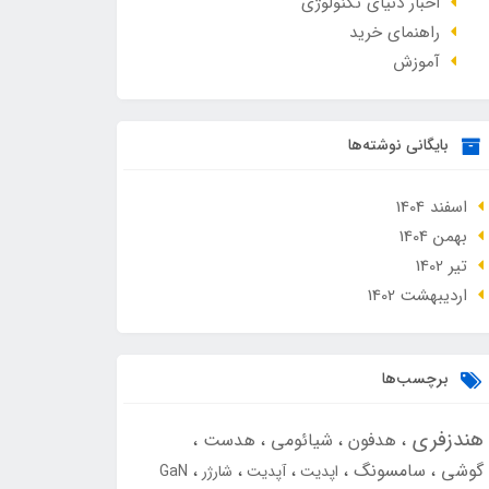
اخبار دنیای تکنولوژی
راهنمای خرید
آموزش
بایگانی نوشته‌ها
اسفند 1404
بهمن 1404
تير 1402
ارديبهشت 1402
برچسب‌ها
هندزفری
هدفون
شیائومی
هدست
گوشی
سامسونگ
اپدیت
آپدیت
شارژر
GaN