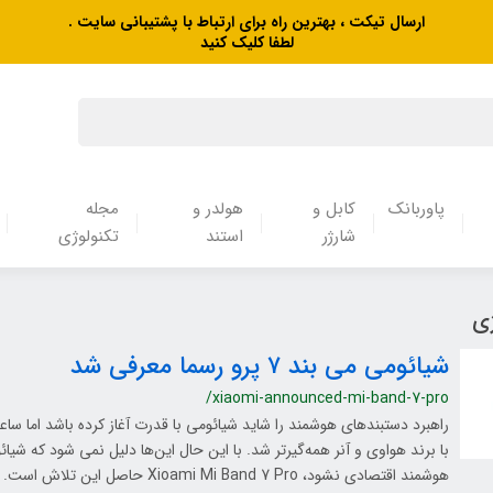
ارسال تیکت ، بهترین راه برای ارتباط با پشتیبانی سایت .
لطفا کلیک کنید
پاوربانک
کابل و
هولدر و
مجله
شارژر
استند
تکنولوژی
ژی
شیائومی می بند ۷ پرو رسما معرفی شد
/xiaomi-announced-mi-band-7-pro
راهبرد دستبندهای هوشمند را شاید شیائومی با قدرت آغاز کرده باشد اما س
با برند هواوی و آنر همه‌گیر‌تر شد. با این حال این‌ها دلیل نمی شود که شی