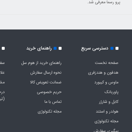
پرو رسما معرفی شد.
دسترسی سریع
راهنمای خرید
صفحه نخست
راهنمای خرید از هوم سل
سفا
هدفون‌ و‌ هندزفری
نحوه ارسال سفارش
علا
ماوس و کیبورد
ضمانت تعویض کالا
مشخ
پاوربانک
حریم خصوصی
درخ
(تی
کابل و شارژر
تماس با ما
هولدر و استند
مجله تکنولوژی
مجله تکنولوژی
پیگیری سفارش