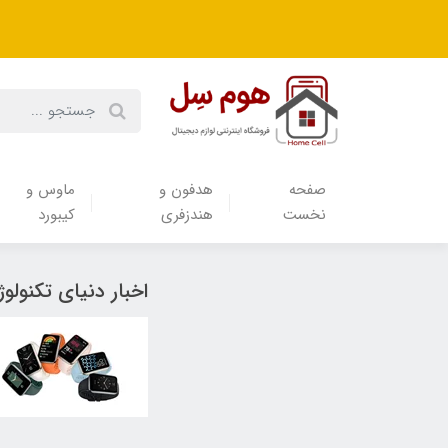
صفحه
هدفون‌ و‌
ماوس و
نخست
هندزفری
کیبورد
اخبار دنیای تکنولو