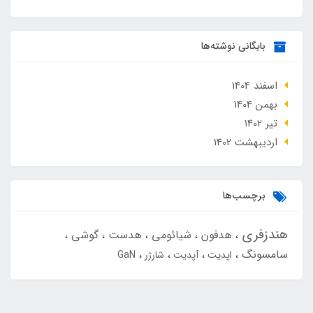
بایگانی نوشته‌ها
اسفند 1404
بهمن 1404
تير 1402
ارديبهشت 1402
برچسب‌ها
هندزفری
هدفون
شیائومی
هدست
گوشی
سامسونگ
اپدیت
آپدیت
شارژر
GaN