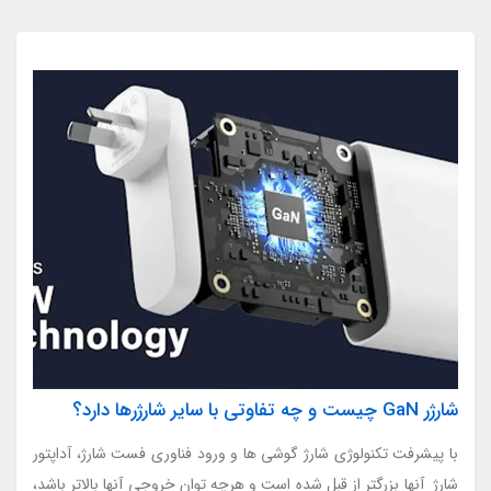
شارژر GaN چیست و چه تفاوتی با سایر شارژرها دارد؟
با پیشرفت تکنولوژی شارژ گوشی ها و ورود فناوری فست شارژ، آداپتور
شارژ آنها بزرگتر از قبل شده است و هرچه توان خروجی آنها بالاتر باشد،