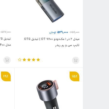
527,000
549,000
659,000
تومان
مبدل ۲ در ۱ مک‌دودو OT-7600 | تبدیل OTG
مدل Mcdodo OT-7400
تایپ سی و رم ریدر
19٪
15٪