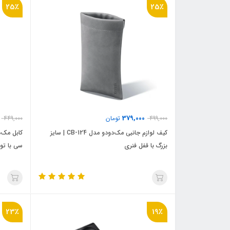
25٪
25٪
379,000
499,000
تومان
449,000
کیف لوازم جانبی مک‌دودو مدل CB-124 | سایز
بزرگ با قفل فنری
سی با توان ۶۰ وات و طول ۲۰ 
23٪
19٪