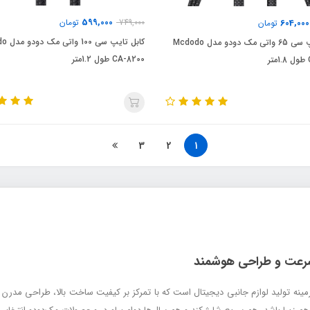
599,000
604,000
749,000
تومان
تومان
کابل تایپ
کابل تایپ سی 65 واتی مک دودو مدل Mcdodo
CA-8200 طول 1.2متر
ر
3
2
1
 محبوب در زمینه تولید لوازم جانبی دیجیتال است که با تمرکز بر کیفیت ساخت بالا، طراحی مدرن