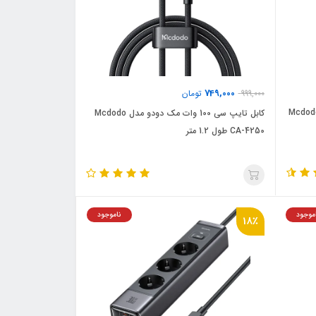
749,000
999,000
تومان
تایپ سی به USB مک دودو مدل Mcdodo
کابل تایپ سی 100 وات مک دودو مدل Mcdodo
CA-4250 طول 1.2 متر
موجود
ناموجود
18٪