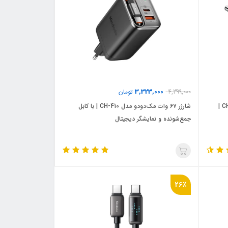
3,323,000
4,399,000
تومان
شارژر دیواری 30 وات مک‌دودو مدل CH-008 |
شارژر ۶۷ وات مک‌دودو مدل CH-410 | با کابل
جمع‌شونده و نمایشگر دیجیتال
26٪