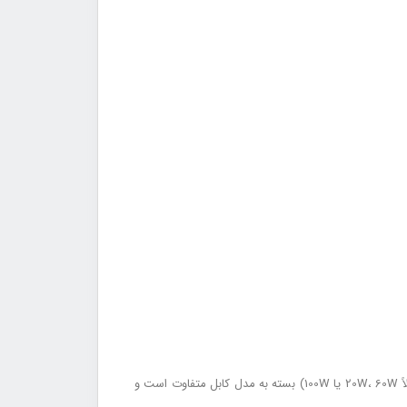
بله، اکثر کابل‌های مک دودو از فناوری‌های Fast Charge، PD (Power Delivery) و QC (Quick Charge) پشتیبانی می‌کنند. میزان توان شارژ (مثلاً 20W، 60W یا 100W) بسته به مدل کابل متفاوت است و