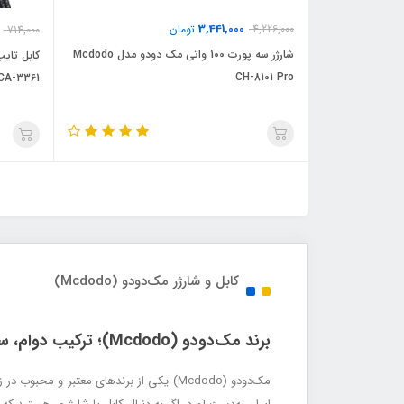
3,441,000
4,226,000
تومان
714,000
شارژر سه پورت 100 واتی مک دودو مدل Mcdodo
CH-8101 Pro
CA-3361 طول 1.8مت
کابل و شارژر مک‌دودو (Mcdodo)
برند مک‌دودو (Mcdodo)؛ ترکیب دوام، سرعت و طراحی هوشمند
مک‌دودو (Mcdodo) یکی از برندهای معتبر و