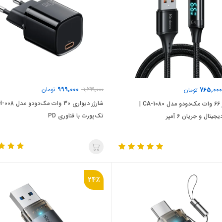
999,000
765,000
1,299,000
تومان
تومان
کابل شارژ 66 وات مک‌دودو مدل CA-1080 |
تک‌پورت با فناوری PD
یتال و جریان 6 آمپر
24٪