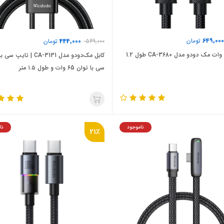
649,000
تومان
444,000
549,000
تومان
کابل 240 وات مک دودو مدل CA-3680 طول 1.2
کابل مک‌دودو مدل CA-3131 | ت
سی با توان 65 وات و طول ۱.۵ متر
ناموجود
نا
21٪