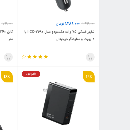
1,289,000
1,499,000
تومان
799,000
شارژر فندکی 75 وات مک‌دودو مدل CC-3690 | با
۲ پورت و نمایشگر دیجیتال
متر
ناموجود
16٪
19٪