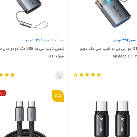
369,000
394,000
تومان
484,000
تومان
تبدیل OTG یو اس بی به تایپ سی مک دودو
تبدیل 
OT-7580
نا
20٪