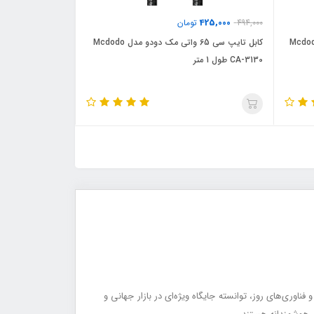
425,000
494,000
تومان
 سی 100 واتی مک دودو مدل Mcdodo
کابل تایپ سی 65 واتی مک دودو مدل Mcdodo
CA-3130 طول 1 متر
 و فناوری‌های روز، توانسته جایگاه ویژه‌ای در بازار جهانی و