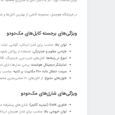
ایران به‌دست آورد. اگر به دنبال کابل یا شارژری هستید ک
در فروشگاه هوم‌سل، مجموعه کاملی از بهترین کابل‌ها و شار
ویژگی‌های برجسته کابل‌های مک‌دودو
توان بالا:
مناسب برای شارژ لپ‌تاپ، گوشی، تبلت و حتی مک‌بوک با سرعت ب
طراحی مقاوم و ضدپارگی:
استفاده از روکش نایلونی
تنوع در رابط‌ها:
کابل‌های تایپ-سی، لایتنینگ، USB و حتی کابل‌های چندکاره برای استفاده همزمان.
نمایشگر دیجیتال هوشمند:
برخی مدل‌ها دارای نمایشگر LED هستند که توان وات ورودی را در هر 
سرعت انتقال داده ۴۸۰ مگابیت بر ثانیه:
مناسب بر
طول‌های متنوع:
از کابل‌های ۲۰ سانتی‌متری مخصوص پاوربانک تا کابل‌های ۲ متری برای استفاده روزمره.
ویژگی‌های شارژرهای مک‌دودو
فناوری GaN (نیترید گالیم):
شارژرهای پیشرفته مک‌د
توان خروجی بالا:
مناسب برای شارژ همزمان لپ‌تا