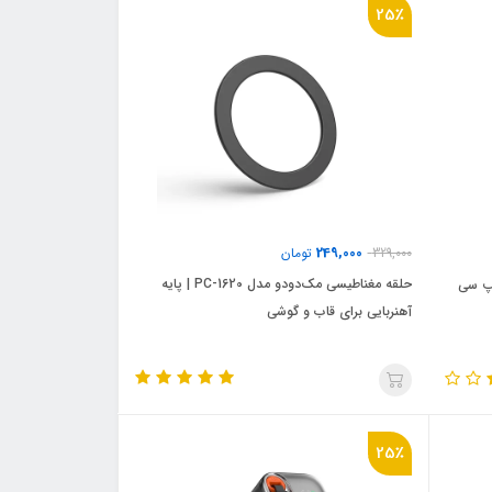
25٪
249,000
329,000
تومان
حلقه مغناطیسی مک‌دودو مدل PC-1620 | پایه
مدل CA-4410 | تایپ سی
آهنربایی برای قاب و گوشی
25٪