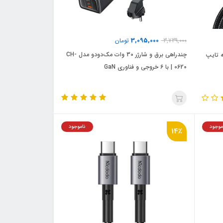
3,095,000
3,739,000
تومان
چندراهی برق و شارژر 30 وات مک‌دودو مدل CH-
ایپ سی به تایپ
0620 | با ۶ خروجی و فناوری GaN
موجود
ناموجود
14٪