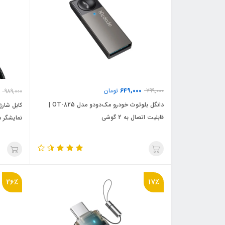
649,000
799,000
تومان
989,000
دانگل بلوتوث خودرو مک‌دودو مدل OT-825 |
قابلیت اتصال به 2 گوشی
نمایشگر دیج
26٪
17٪