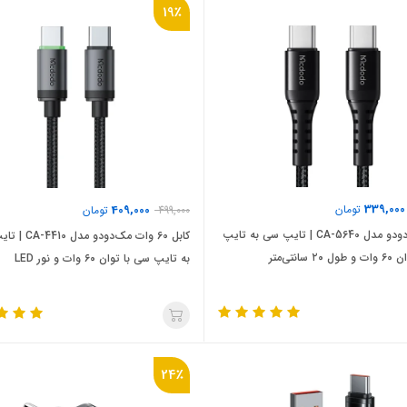
19٪
339,000
تومان
409,000
499,000
تومان
کابل مک‌دودو مدل CA-5640 | تایپ سی به تایپ
کابل 60 وات مک‌دودو 
سانتی‌متر
به تایپ سی با توان ۶۰ وات و نور LED
24٪