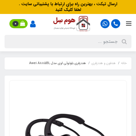
ارسال تیکت ، بهترین راه برای ارتباط با پشتیبانی سایت .
لطفا کلیک کنید
0
خانه
هدفون‌ و‌ هندزفری
هندزفری بلوتوثی اوی مدل Awei A885BL