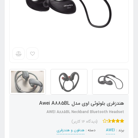
هندزفری بلوتوثی اوی مدل Awei A885BL
AWEI A885BL Neckband Bluetooth Headset
(دیدگاه 16 کاربر)
برند :
AWEI
دسته :
هدفون‌ و‌ هندزفری