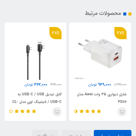
محصولات مرتبط
27٪
27٪
362,000
949,000
1,299,000
تومان
494,000
تومان
شارژر دیواری 35 وات Awei مدل
کابل تبدیل USB-C / USB به
PD66
USB-C / لایتنینگ اوی مدل CL-
181 60W طول 1 متر