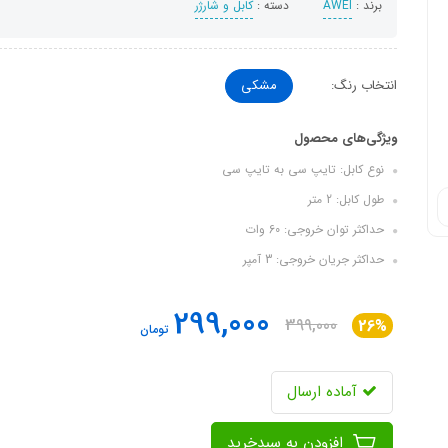
برند :
AWEI
دسته :
کابل و شارژر
انتخاب رنگ:
مشکی
ویژگی‌های محصول
نوع کابل: تایپ سی به تایپ سی
طول کابل: 2 متر
حداکثر توان خروجی: 60 وات
حداکثر جریان خروجی: 3 آمپر
299,000
399,000
26%
تومان
آماده ارسال
افزودن به سبدخرید