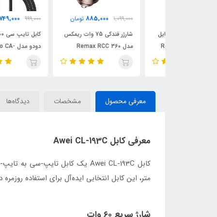
749,000
885,000
351
تومان
1,099,000
تومان
999,000
تومان
ه گوشی موبایل
شارژر فندکی 75 وات ریمکس
کابل تایپ سی 100 وات م
یمکس مدل Remax RM-
مدل Remax RCC 360
دودو مدل Mcdodo CA-
4250 طول 1.2 متر
معرفی محصول
مشخصات
دیدگاه‌ها
معرفی کابل Awei CL-193C
متر، این کابل انتخابی ایده‌آل برای استفاده روزمره 
شارژ سریع ۶۰ وات