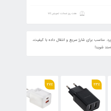
هفت روز ضمانت تعویض کالا
ای شما به ارمغان می‌آورد. مناسب برای شارژ سریع و انتقال داده با کیفیت،
‌مند شوید!
26٪
27٪
23