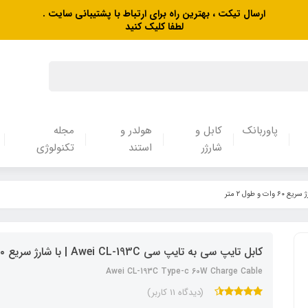
ارسال تیکت ، بهترین راه برای ارتباط با پشتیبانی سایت .
لطفا کلیک کنید
پاوربانک
کابل و
هولدر و
مجله
شارژر
استند
تکنولوژی
کابل تایپ سی به تایپ سی Awei CL-193C | با شارژ سریع ۶۰ وات و طول ۲ متر
Awei CL-193C Type-c 60W Charge Cable
(دیدگاه 11 کاربر)