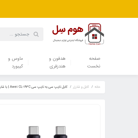
صفحه
هدفون‌ و‌
ماوس و
نخست
هندزفری
کیبورد
خانه
کابل و شارژر
کابل تایپ سی به تایپ سی Awei CL-193C | با شارژ سریع ۶۰ وات و طول ۲ متر