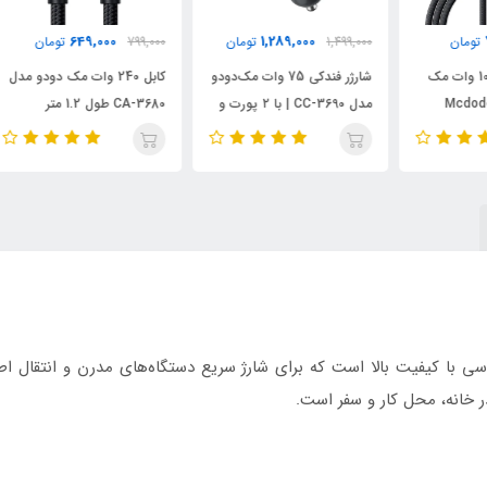
649,000
1,289,000
1,499,000
تومان
799,000
تومان
000
ک
شارژر فندکی 75 وات مک‌دودو
کابل 240 وات مک دودو مدل
مدل CC-3690 | با ۲ پورت و
CA-3680 طول 1.2 متر
مدل 
نمایشگر دیجیتال
در خانه، محل کار و سفر است.