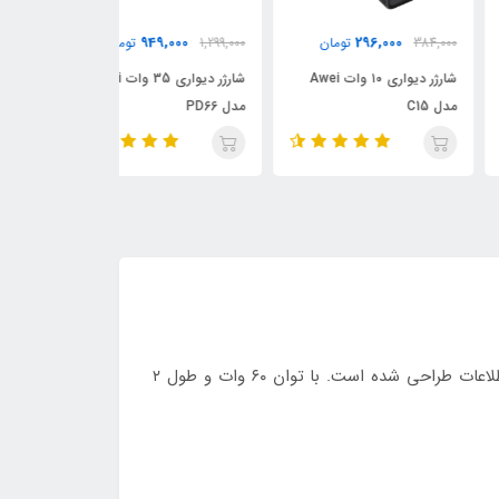
42,000
949,000
296,000
384,
تومان
1,299,000
تومان
327,000
شارژر دیواری ۱۰ وات Awei
شارژر دیواری 35 وات Awei
C15
مدل PD66
219T 60W طول 1 متر
کابل Awei CL-193C یک کابل تایپ-سی به تایپ-سی با کیفیت بالا است که برای شارژ سریع دستگاه‌های مدرن و انتقال اطلاعات طراحی شده است. با توان ۶۰ وات و طول ۲