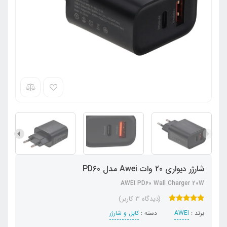
شارژر دیواری 20 وات Awei مدل PD60
AWEI PD60 Wall Charger 20W
(دیدگاه 3 کاربر)
برند :
AWEI
دسته :
کابل و شارژر