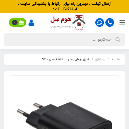
ارسال تیکت ، بهترین راه برای ارتباط با پشتیبانی سایت .
لطفا کلیک کنید
0
خانه
کابل و شارژر
شارژر دیواری 20 وات Awei مدل PD60