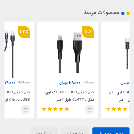
محصولات مرتبط
33٪
50٪
329,000
109,000
218,000
تومان
484,000
تومان
کابل تبدیل USB به لایتنینگ اوی
کابل تبدیل USB به لایتنینگ/USB-
مدل CL-223L طول 1 متر
C/microUSB اوی مدلCL-975
طول 1.2 متر
معرفی محصول
مشخصات
دیدگاه‌ها