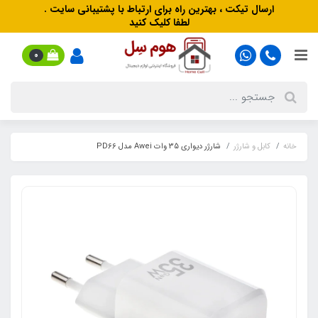
ارسال تیکت ، بهترین راه برای ارتباط با پشتیبانی سایت .
لطفا کلیک کنید
0
خانه
کابل و شارژر
شارژر دیواری 35 وات Awei مدل PD66