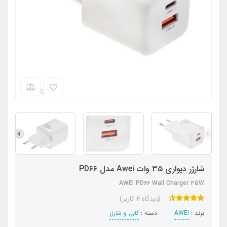
شارژر دیواری 35 وات Awei مدل PD66
AWEI PD66 Wall Charger 35W
(دیدگاه 4 کاربر)
برند :
AWEI
دسته :
کابل و شارژر