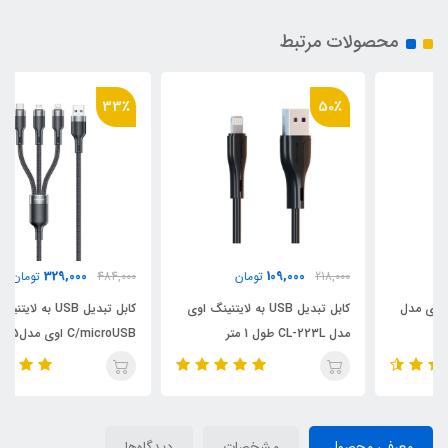
محصولات مرتبط
33٪
50٪
329,000
109,000
218,000
تومان
484,000
تومان
کابل تبدیل USB به لایتنینگ اوی
کابل تبدیل USB به لایتنینگ/USB-
مدل CL-223L طول 1 متر
C/microUSB اوی مدلCL-975
طول 1.2 متر
معرفی محصول
مشخصات
دیدگاه‌ها