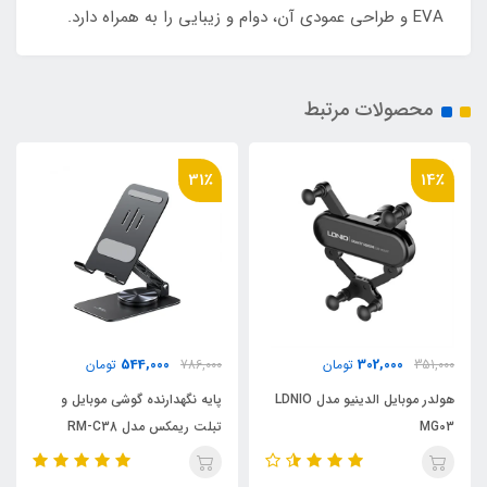
EVA و طراحی عمودی آن، دوام و زیبایی را به همراه دارد.
محصولات مرتبط
31٪
14٪
544,000
302,000
351,000
تومان
786,000
تومان
هولدر موبایل الدینیو مدل LDNIO
پایه نگهدارنده گوشی موبایل و
MG03
تبلت ریمکس مدل RM-C38