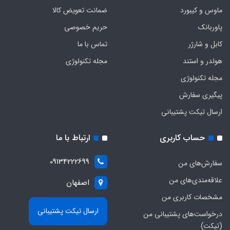
ماوس و کیبورد
ضمانت تعویض کالا
پاوربانک
حریم خصوصی
کابل و شارژر
تماس با ما
هولدر و استند
مجله تکنولوژی
مجله تکنولوژی
پیگیری سفارش
ارسال تیکت پشتیبانی
حساب کاربری
ارتباط با ما
09134222699
سفارش‌های من
علاقه‌مندی‌های من
اصفهان
مشخصات کاربری من
ارسال تیکت پشتیبانی
درخواست‌های پشتیبانی من
(تیکت)