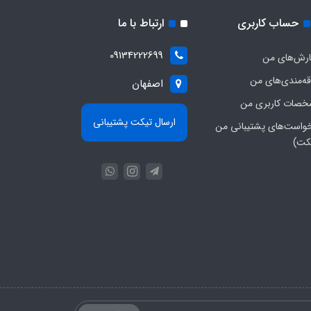
حساب کاربری
ارتباط با ما
09134222699
رش‌های من
قه‌مندی‌های من
اصفهان
صات کاربری من
ارسال تیکت پشتیبانی
واست‌های پشتیبانی من
کت)