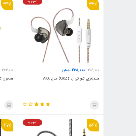
ناموجود
34٪
32٪
268,000
389,000
تومان
363,000
هندزفری کیو کی زد (QKZ) مدل AK8
هدفون کیو کی ز
ناموجود
47٪
54٪