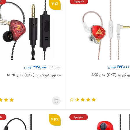
ناموجود
نا
31٪
242,000
تومان
338,000
484,000
تومان
د (QKZ) مدل AKX
هدفون کیو کی زد (QKZ) مدل NUNE
ناموجود
نا
44٪