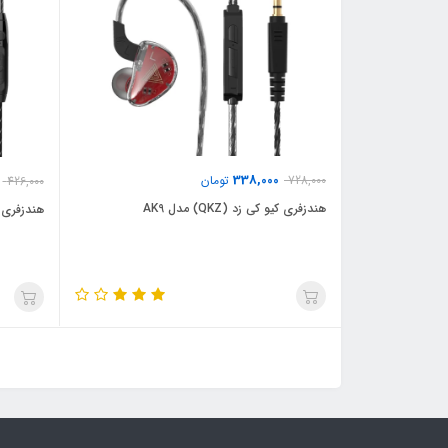
338,000
728,000
تومان
426,000
هندزفری کیو کی زد (QKZ) مدل AK9
هندزفری کیو ک