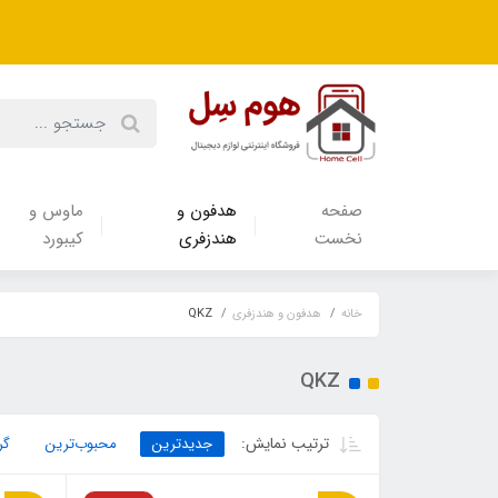
صفحه
هدفون‌ و‌
ماوس و
نخست
هندزفری
کیبورد
خانه
هدفون‌ و‌ هندزفری
QKZ
QKZ
ترتیب نمایش:
جدیدترین
محبوب‌ترین
گر