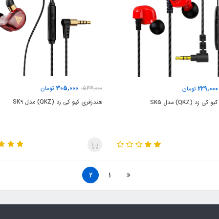
305,000
229,000
544,000
تومان
تومان
هندزفری کیو کی زد (QKZ) مدل SK9
ی زد (QKZ) مدل SK5
2
1