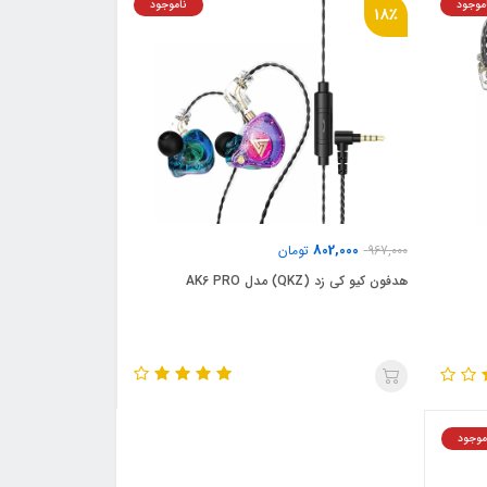
موجود
ناموجود
18٪
802,000
967,000
تومان
هدفون کیو کی زد (QKZ) مدل AK6 PRO
موجود