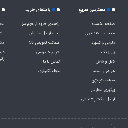
دسترسی سریع
راهنمای خرید
صفحه نخست
راهنمای خرید از هوم سل
سفا
هدفون‌ و‌ هندزفری
نحوه ارسال سفارش
علا
ماوس و کیبورد
ضمانت تعویض کالا
مشخ
پاوربانک
حریم خصوصی
درخ
(تی
کابل و شارژر
تماس با ما
هولدر و استند
مجله تکنولوژی
مجله تکنولوژی
پیگیری سفارش
ارسال تیکت پشتیبانی