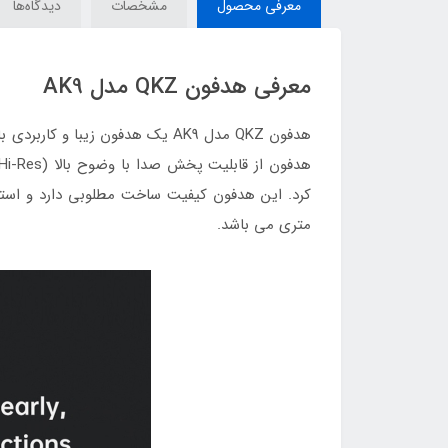
معرفی محصول
مشخصات
دیدگاه‌ها
معرفی هدفون QKZ مدل AK9
هدفون QKZ مدل AK9 یک هدفون زی
متری می باشد.