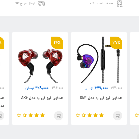
ضمانت اصالت کالا
ارسال سریع کالا
٪
21٪
14٪
439,000
428,000
494,000
تومان
549,000
تومان
000
هدفون کیو کی زد مدل AK6
هندزفری کیو کی زد (QKZ)
هدف
مدل AK6-X