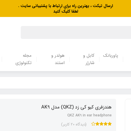
ارسال تیکت ، بهترین راه برای ارتباط با پشتیبانی سایت .
لطفا کلیک کنید
پاوربانک
کابل و
هولدر و
مجله
شارژر
استند
تکنولوژی
هندزفری کیو کی زد (QKZ) مدل AK9
QKZ AK9 in ear headphone
(دیدگاه 20 کاربر)