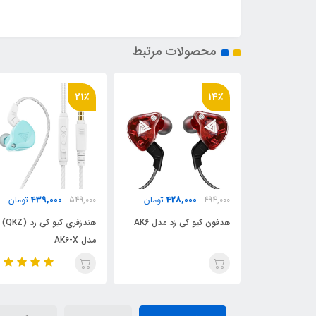
محصولات مرتبط
27٪
21٪
479,000
439,000
428
تومان
549,000
تومان
649,000
تومان
د مدل AK6
هندزفری کیو کی زد (QKZ)
هدفون کیو کی زد مدل Sk3
مدل AK6-X