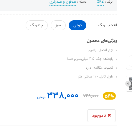
برند :
QKZ
دسته :
هدفون‌ و‌ هندزفری
انتخاب رنگ:
دودی
سبز
چندرنگ
ویژگی‌های محصول
نوع اتصال: باسیم
رابط‌ها: جک 3.5 میلی‌متری صدا
قابلیت مکالمه: دارد
طول کابل: ۱۲۰ سانتی متر
338,000
728,000
54%
تومان
ناموجود