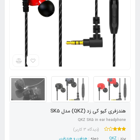
هندزفری کیو کی زد (QKZ) مدل SK5
QKZ SK5 in ear headphone
(دیدگاه 3 کاربر)
برند :
QKZ
دسته :
هدفون‌ و‌ هندزفری