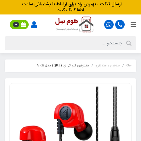
ارسال تیکت ، بهترین راه برای ارتباط با پشتیبانی سایت .
لطفا کلیک کنید
0
خانه
هدفون‌ و‌ هندزفری
هندزفری کیو کی زد (QKZ) مدل SK5