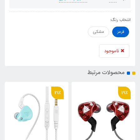
انتخاب رنگ:
قرمز
مشکی
ناموجود
محصولات مرتبط
24٪
21٪