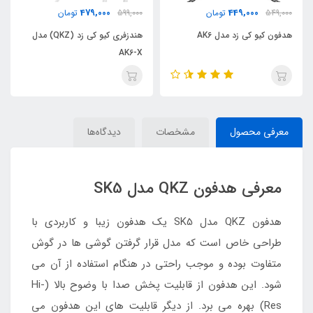
499,000
479,000
599,000
تومان
649,000
تومان
هندزفری کیو کی زد (QKZ) مدل
هدفون کیو کی زد مدل Sk3
AK6-X
معرفی محصول
مشخصات
دیدگاه‌ها
معرفی هدفون QKZ مدل SK5
هدفون QKZ مدل SK5 یک هدفون زیبا و کاربردی با
طراحی خاص است که مدل قرار گرفتن گوشی ها در گوش
متفاوت بوده و موجب راحتی در هنگام استفاده از آن می
شود. این هدفون از قابلیت پخش صدا با وضوح بالا (Hi-
Res) بهره می برد. از دیگر قابلیت های این هدفون می