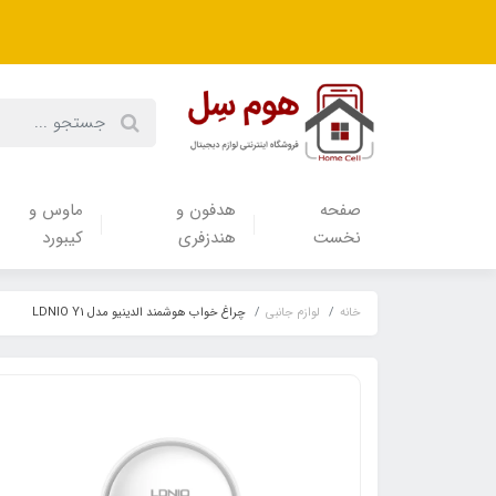
صفحه
هدفون‌ و‌
ماوس و
نخست
هندزفری
کیبورد
خانه
لوازم جانبی
چراغ خواب هوشمند الدینیو مدل LDNIO Y1