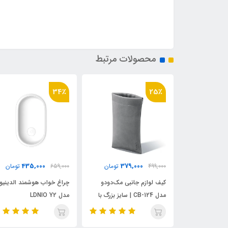
محصولات مرتبط
25٪
34٪
379,000
435,000
379
تومان
659,000
تومان
499,000
تومان
بی مک‌دودو
چراغ خواب هوشمند الدینیو
کیف لوازم جانبی مک‌دودو
ل CB-124 | سایز بزرگ با
مدل LDNIO Y2
مدل CB-124 | سایز بزرگ با
قفل فنری