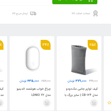
ضمانت اصالت کالا
ارسال سریع کالا
٪
25٪
34٪
379,000
435,000
659,000
تومان
499,000
تومان
000
چراغ خواب هوشمند الدینیو
کیف لوازم جانبی مک‌دودو
چرا
مدل LDNIO Y2
مدل CB-124 | سایز بزرگ با
مدل  Y2
قفل فنری