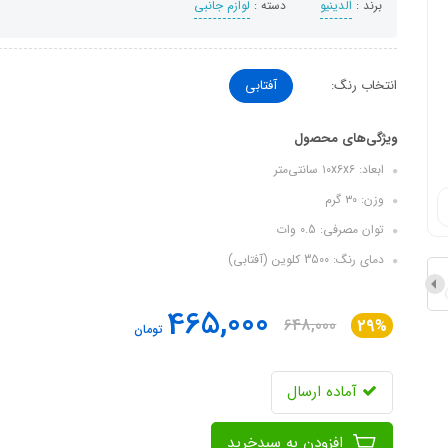
برند :
الدینیو
دسته :
لوازم جانبی
انتخاب رنگ:
آفتابی
ویژگی‌های محصول
ابعاد: ۱۰x۶x۶ سانتی‌متر
وزن: ۳۰ گرم
توان مصرفی: 0.5 وات
دمای رنگ: 3500 کلوین (آفتابی)
465,000
648,000
29%
تومان
آماده ارسال
افزودن به سبدخرید