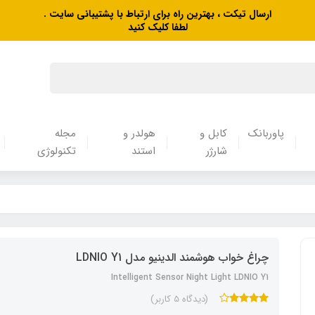
ارسال تیکت ، بهترین راه برای ارتباط با پشتیبانی سایت .
لطفا کلیک کنید
پاوربانک
کابل و
هولدر و
مجله
شارژر
استند
تکنولوژی
چراغ خواب هوشمند الدینیو مدل LDNIO Y1
Intelligent Sensor Night Light LDNIO Y1
(دیدگاه 5 کاربر)