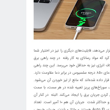
شما قرار می‌دهد، قابلیت‌های دیگری را نیز در اختیار شما
کرد که مواد رسانای به کار رفته در چند راهی برق
ف انرژی نیز به حداقل خود می‌رسد. این چند راهی
شامل 10 پریز برق، 3 پورت USB و 3 پورت Type C است. توان کلی این چند راهی 2500 وات است. همچنین جنس بدنه تا دمای 850 درجه سلسیوس در برابر دما مقاومت دارد.
نی قرار داده شده‌اند که مانع از لیز خوردن آن می‌شود.
د، سوراخ‌های پریز تعبیه شده در هر سمت، با سمت
 جریان برق را ایجاد می‌کند. البته در کنار آن
باید به این مورد نیز اشاره کرد که پریزها دارای محافظ کودک نیز هستند. ولتاژ ورودی این دستگاه برابر با 100V~250V است و حداکثر شدت جریان آن هم 10 آمپر است. تعداد
پورت‌های USB قرار داده شده روی این پریز برابر با 6 عدد است. 4 پورت ( دو پورت USB A و دو پورت تایپ C ) دارای فناوری Auto ID هستند و ولتاژ و شدت جریان خروجی