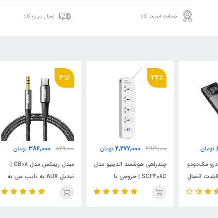
ضمانت اصالت کالا
ارسال سریع کالا
٪
31٪
24٪
384,000
2,277,000
2,969,000
تومان
549,000
تومان
000
دو
چند‌راهی هوشمند الدینیو مدل
مبدل ریمکس مدل CB08 |
صال
SC4408C | خروجی با
تبدیل AUX به تایپ سی به
کلیدهای مستقل و ۴ پورت
طول 1.2 متر
تای
شارژ