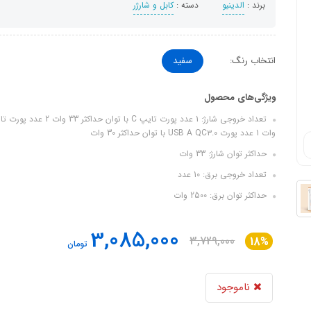
برند :
الدینیو
دسته :
کابل و شارژر
انتخاب رنگ:
سفید
ویژگی‌های محصول
وات 1 عدد پورت USB A QC۳.۰ با توان حداکثر 30 وات
حداکثر توان شارژ: 33 وات
تعداد خروجی برق: 10 عدد
حداکثر توان برق: 2500 وات
3,085,000
3,729,000
18%
تومان
ناموجود