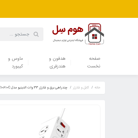
صفحه
هدفون‌ و‌
ماوس و
نخست
هندزفری
کیبورد
خانه
کابل و شارژر
چندراهی برق و شارژر 33 وات الدینیو مدل LDNIO SC10610C