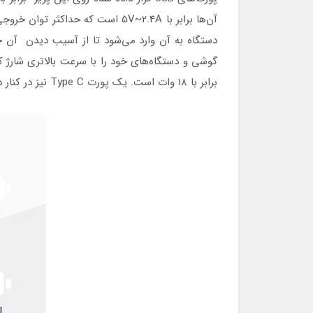
برابر با 18 وات است. یک پورت Type C نیز در کنار درگاه‌های USB قرار داده شده است که از استاندارد PD پشتیبانی می‌کند و دارای حداکثر توان خروجی 33 وات میباشد .