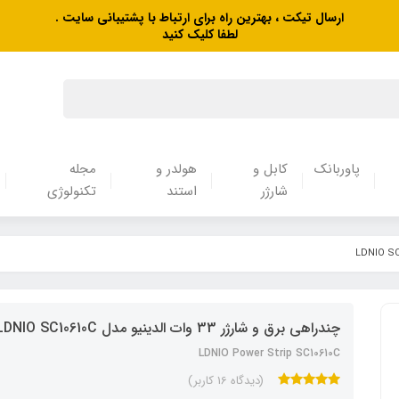
ارسال تیکت ، بهترین راه برای ارتباط با پشتیبانی سایت .
لطفا کلیک کنید
پاوربانک
کابل و
هولدر و
مجله
شارژر
استند
تکنولوژی
چندراهی برق و شارژر 33 وات الدینیو مدل LDNIO SC10610C
LDNIO Power Strip SC10610C
(دیدگاه 16 کاربر)