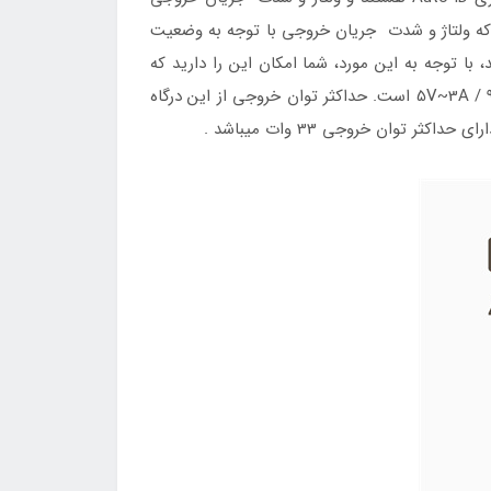
‌ها نیز برابر با 12 وات می‌شود. فناوری Auto ID نیز به این شرح است که ولتاژ و شدت جریان خروجی با توجه به وضعیت
ن آن جلوگیری شود. یکی از پورت‌های USB از تکنولوژی QC3.0 پشتیبانی می‌کند، با توجه به این مورد، شما امکان این را دارید که
گوشی و دستگاه‌های خود را با سرعت بالاتری شارژ کنید. ولتاژ و شدت جریان خروجی از این درگاه برابر با: 5V~3A / 9V~2A / 12V~1.5A است. حداکثر توان خروجی از این درگاه