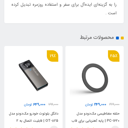
را به گزینه‌ای ایده‌آل برای سفر و استفاده روزمره تبدیل کرده
است .
محصولات مرتبط
19٪
25٪
649,000
249,000
329,000
تومان
799,000
تومان
حلقه مغناطیسی مک‌دودو مدل
دانگل بلوتوث خودرو مک‌دودو مدل
PC-1620 | پایه آهنربایی برای قاب
OT-825 | قابلیت اتصال به 2
و گوشی
گوشی