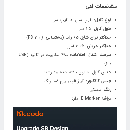
مشخصات فنی
نوع کابل:
تایپ-سی به تایپ-سی
طول کابل:
۱.۵ متر
حداکثر توان شارژ:
65 وات (پشتیبانی از PD 3.0)
حداکثر جریان:
3.25 آمپر
سرعت انتقال اطلاعات:
۴۸۰ مگابیت بر ثانیه (USB
2.0)
جنس کابل:
نایلون بافته شده ۴۸ رشته
جنس کانکتور:
آلیاژ آلومینیوم ضد زنگ
رنگ:
مشکی
تراشه E-Marker:
دارد