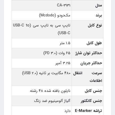
مدل
CA-3131
برند
مک‌دودو (Mcdodo)
نوع کابل
تایپ سی به تایپ سی (USB-C to
USB-C)
طول کابل
۱.۵ متر
حداکثر توان شارژ
65 وات (PD 3.0)
حداکثر جریان
3.25 آمپر
سرعت انتقال
۴۸۰ مگابیت بر ثانیه (USB 2.0)
اطلاعات
جنس کابل
نایلون بافته شده ۴۸ رشته
جنس کانکتور
آلیاژ آلومینیوم ضد زنگ
تراشه E-Marker
دارد