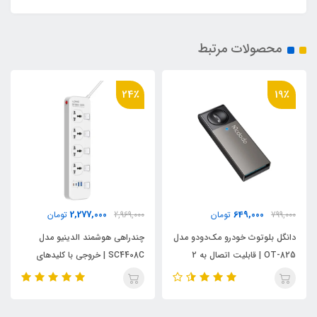
محصولات مرتبط
24٪
19٪
2,277,000
649,000
799,000
تومان
2,969,000
تومان
دانگل بلوتوث خودرو مک‌دودو مدل
چند‌راهی هوشمند الدینیو مدل
OT-825 | قابلیت اتصال به 2
SC4408C | خروجی با کلیدهای
گوشی
مستقل و ۴ پورت شارژ