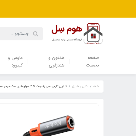
صفحه
هدفون‌ و‌
ماوس و
نخست
هندزفری
کیبورد
خانه
کابل و شارژر
تبدیل تایپ سی به جک 3.5 میلیمتری مک دودو مدل Mcdodo CA-7561