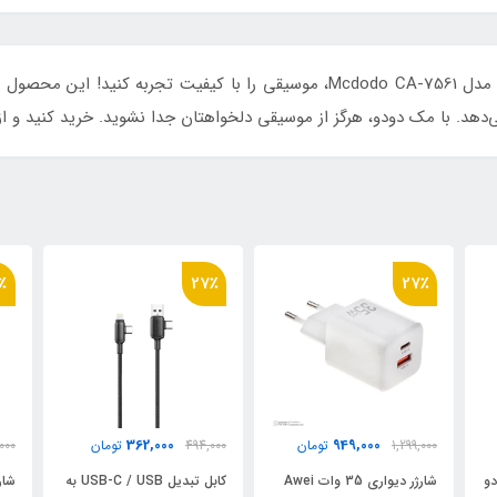
با تبدیل تایپ سی به جک 3.5 میلیمتری مک دودو مدل Mcdodo CA-7561، موسیقی را ب
دهد. با مک دودو، هرگز از موسیقی دلخواهتان جدا نشوید. خرید کنید و از
٪
15٪
27٪
1,289,000
362,000
494,000
تومان
1,499,000
تومان
,000
A
کابل تبدیل USB-C / USB به
شارژر فندکی 75 وات مک‌دودو