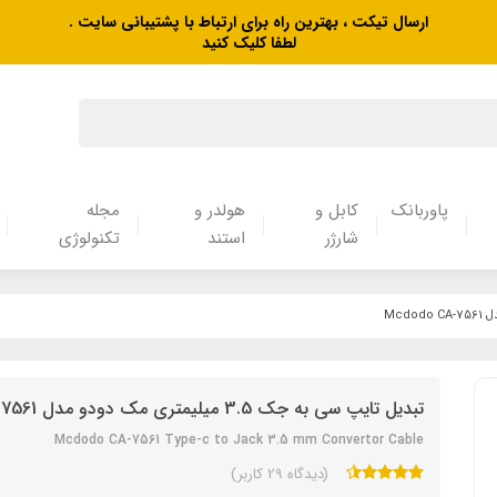
ارسال تیکت ، بهترین راه برای ارتباط با پشتیبانی سایت .
لطفا کلیک کنید
پاوربانک
کابل و
هولدر و
مجله
شارژر
استند
تکنولوژی
تبدیل تایپ سی به جک 3.5 میلیمتری مک دودو مدل Mcdodo CA-7561
Mcdodo CA-7561 Type-c to Jack 3.5 mm Convertor Cable
(دیدگاه 29 کاربر)