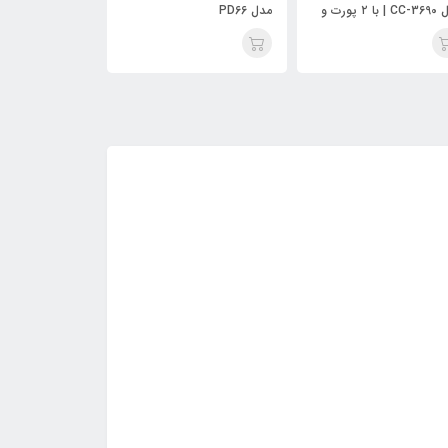
PD6
USB-C / لایتنینگ اوی مدل
CL-181 60W طول 1 متر
نمایشگر دیجیتال