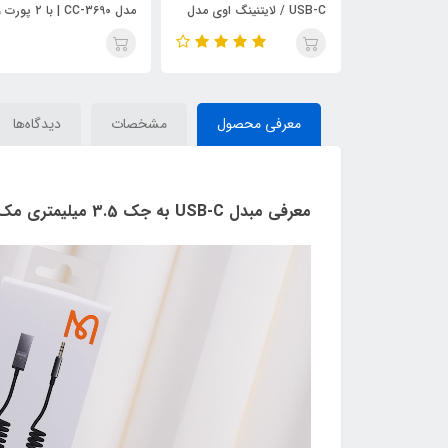
لایتنینگ اوی مدل
مدل CC-3690 | با ۲ پورت و
مدل PD66
نمایشگر دیجیتال
معرفی محصول
مشخصات
دیدگاه‌ها
معرفی مبدل USB-C به جک 3.5 میلیمتری مک دودو مدل CA-7561