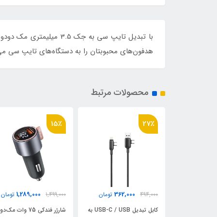
هدفون‌های محبوبتان را به دستگاه‌های تایپ سی می‌
محصولات مرتبط
27٪
15٪
949,000
1,289,000
362
تومان
1,499,000
تومان
1,299,000
تومان
کابل تبدیل USB-C / USB به
شارژر فندکی 75 وات مک‌دودو
شارژر دیواری 35 وات wei