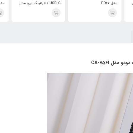
USB-C / لایتنینگ اوی مدل
مدل CC-3690 | با ۲ پورت و
مدل 6
CL-181 60W طول 1 متر
نمایشگر دیجیتال