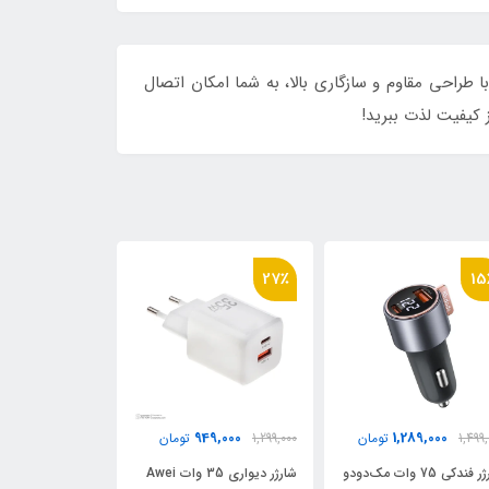
ا کیفیت تجربه کنید! این محصول با طراحی مقاوم و سازگاری بالا، به شما امکان اتصال
 کیفیت لذت ببرید!
15٪
27٪
27
89,000
362,000
949,000
1,299
تومان
494,000
تومان
1,499,000
شارژر دیواری 35 وات Awei
کابل تبدیل USB-C / USB به
شا