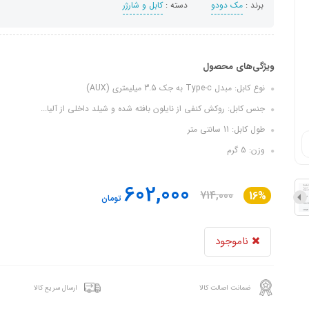
برند :
مک دودو
دسته :
کابل و شارژر
ویژگی‌های محصول
نوع کابل: مبدل Type-c به جک 3.5 میلیمتری (AUX)
جنس کابل: روکش کنفی از نایلون بافته شده و شیلد داخلی از آلیا...
طول کابل: 11 سانتی متر
وزن: 5 گرم
602,000
714,000
16%
تومان
ناموجود
ضمانت اصالت کالا
ارسال سریع کالا