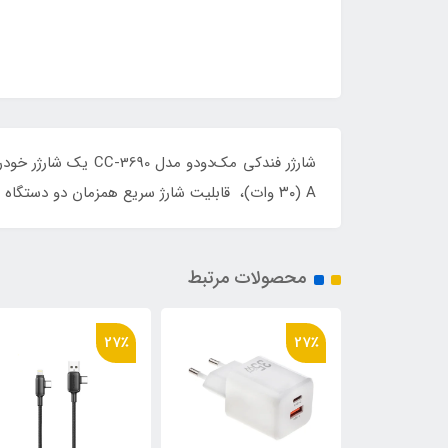
A (۳۰ وات)، قابلیت شارژ سریع همزمان دو دستگاه را فراهم می‌کند. بدنه آلومینیومی و طراحی جمع‌وجور آن، انتخابی ایده‌آل برای رانندگان و مسافران است.
محصولات مرتبط
33٪
27٪