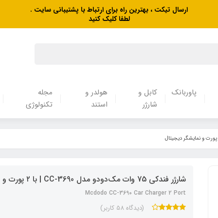
ارسال تیکت ، بهترین راه برای ارتباط با پشتیبانی سایت .
لطفا کلیک کنید
پاوربانک
کابل و
هولدر و
مجله
شارژر
استند
تکنولوژی
شارژر فندکی 75 وات مک‌دودو مدل CC-3690 | با ۲ پورت و نمایشگر دیجیتال
Mcdodo CC-3690 Car Charger 2 Port
(دیدگاه 58 کاربر)