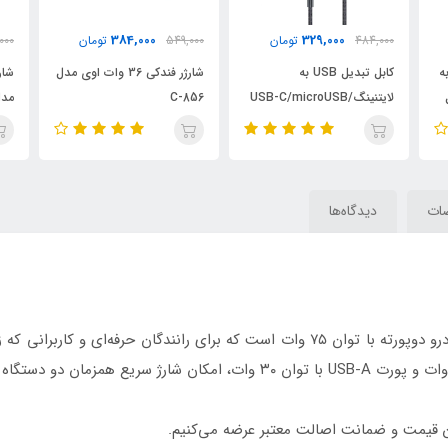
885,000
384,000
549,000
تومان
1,099,000
تومان
000
شارژر فندکی 36 وات اوی مدل
شارژر فندکی 75 وات ریمکس
U
C-856
مدل Remax RCC 360
A-3680
ات
دیدگاه‌ها
شارژر فندکی مک‌دودو مدل CC-3690، یک شارژر خودرو دوپورته با توان ۷۵ وات است که بر
ن قیمت و ضمانت اصالت معتبر عرضه می‌کنیم.