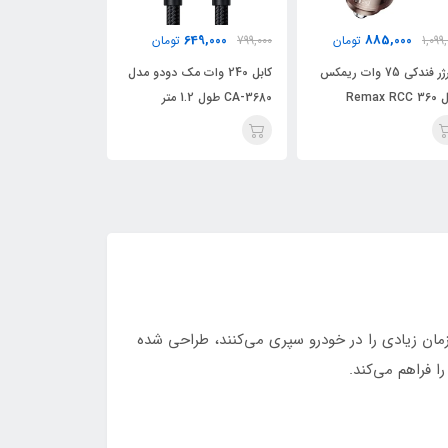
62,000
949,000
649,000
799,
تومان
1,299,000
تومان
494,000
کابل 240 وات مک دودو مدل
شارژر دیواری 35 وات Awei
C طول 1.2 متر
مدل PD66
USB-C / لای
CL-181 60W طول 1 متر
ای رانندگان حرفه‌ای و کاربرانی که زمان زیادی را در خودرو سپری می‌کنند، طراحی شده