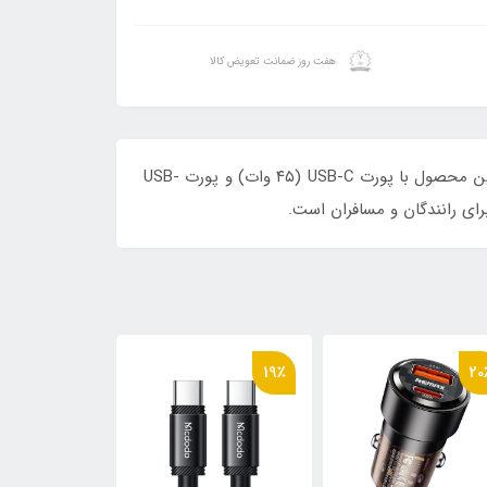
هفت روز ضمانت تعویض کالا
شارژر فندکی مک‌دودو مدل CC-3690 یک شارژر خودرو دوپورته با توان ۷۵ وات و نمایشگر دیجیتال ولتاژ باتری ماشین است. این محصول با پورت USB-C (۴۵ وات) و پورت USB-
27٪
27٪
19