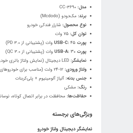
مدل:
CC-3690
برند:
مک‌دودو (Mcdodo)
نوع محصول:
شارژر فندکی خودرو
توان کل:
۷۵ وات
پورت USB-C:
۴۵ وات (پشتیبانی از PD 3.0)
پورت USB-A:
۳۰ وات (پشتیبانی از QC 3.0)
نمایشگر:
LED دیجیتال (نمایش ولتاژ باتری خودرو)
ولتاژ ورودی:
۱۲-۲۴ ولت (مناسب برای خودروهای سواری و سنگین)
جنس بدنه:
آلیاژ آلومینیوم + پلی‌کربنات
رنگ:
مشکی
حفاظت‌ها:
محافظت در برابر اتصال کوتاه، نوسانا
ویژگی‌های برجسته
نمایشگر دیجیتال ولتاژ خودرو