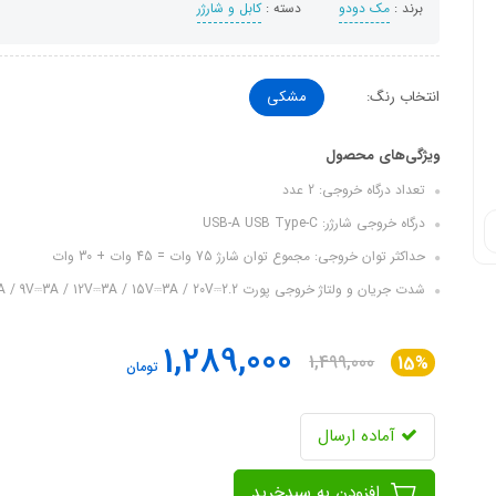
برند :
مک دودو
دسته :
کابل و شارژر
انتخاب رنگ:
مشکی
ویژگی‌های محصول
تعداد درگاه خروجی: 2 عدد
درگاه خروجی شارژر: USB-A USB Type-C
حداکثر توان خروجی: مجموع توان شارژ 75 وات = 45 وات + 30 وات
شدت جریان و ولتاژ خروجی پورت Type-C: USB-C1 : 5V⎓3A / 9V⎓3A / 12V⎓3A / 15V⎓3A / 20V⎓2.2...
1,289,000
1,499,000
15%
تومان
آماده ارسال
افزودن به سبدخرید