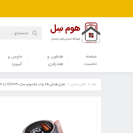
صفحه
هدفون‌ و‌
ماوس و
نخست
هندزفری
کیبورد
خانه
کابل و شارژر
شارژر فندکی 75 وات مک‌دودو مدل CC-3690 | با ۲ پورت و نمایشگر دیجیتال