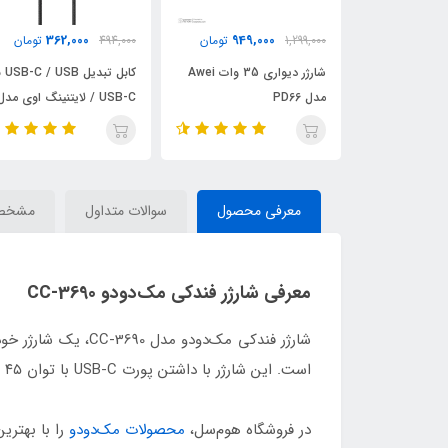
329,000
362,000
949,
تومان
494,000
تومان
484,000
تومان
شارژر دیواری 35 وات Awei
کابل تبدیل USB-C / USB به
کابل تبدیل USB به
USB-C / لایتنینگ اوی مدل
لایتنینگ/SB-C/microUSB
CL-181 60W طول 1 متر
اوی مدلCL-975 طول 1.2 متر
معرفی محصول
سوالات متداول
مشخص
معرفی شارژر فندکی مک‌دودو CC-3690
است. این شارژر با داشتن پورت USB-C با توان ۴۵ وات و پورت USB-A با توان ۳۰ وات، امکان شارژ سریع همزمان دو دستگاه را فراهم می‌کند.
در فروشگاه هوم‌سل،
محصولات مک‌دودو
را با بهتری