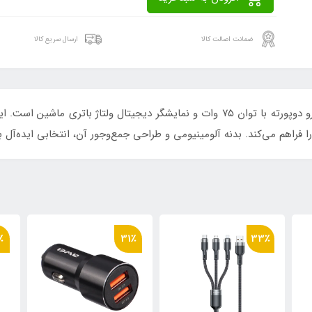
ضمانت اصالت کالا
ارسال سریع کالا
٪
20٪
31٪