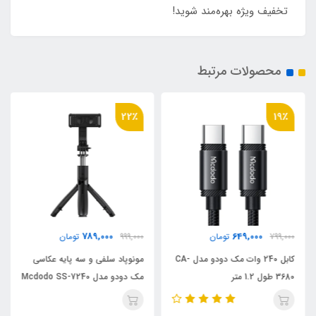
تخفیف ویژه بهره‌مند شوید!
محصولات مرتبط
22٪
19٪
789,000
649,000
799,000
تومان
999,000
تومان
کابل 240 وات مک دودو مدل CA-
مونوپاد سلفی و سه پایه عکاسی
3680 طول 1.2 متر
مک دودو مدل Mcdodo SS-7240