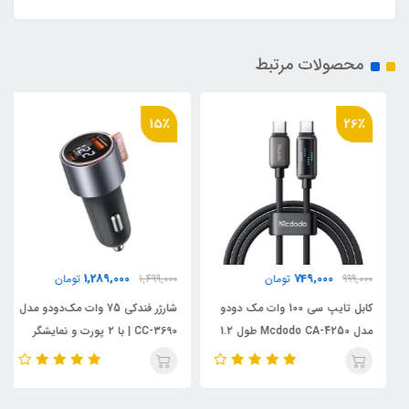
محصولات مرتبط
15٪
26٪
1,289,000
749,000
999,000
تومان
1,499,000
تومان
کابل تایپ سی 100 وات مک دودو
شارژر فندکی 75 وات مک‌دودو مدل
مدل Mcdodo CA-4250 طول 1.2
CC-3690 | با ۲ پورت و نمایشگر
متر
دیجیتال