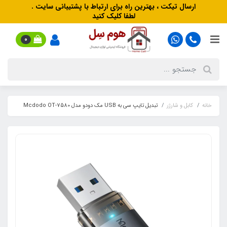
ارسال تیکت ، بهترین راه برای ارتباط با پشتیبانی سایت .
لطفا کلیک کنید
0
خانه
کابل و شارژر
تبدیل تایپ سی به USB مک دودو مدل Mcdodo OT-7580