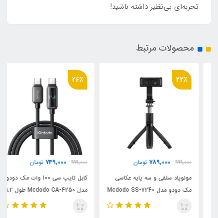
تجربه‌ای بی‌نظیر داشته باشید!
محصولات مرتبط
26٪
22٪
749,000
789,000
999,000
تومان
999,000
تومان
مونوپاد سلفی و سه پایه عکاسی
کابل تایپ سی 100 وات مک دودو
مک دودو مدل Mcdodo SS-7240
مدل Mcdodo CA-4250 طول 1.2
متر