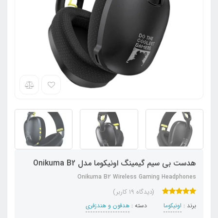
هدست بی سیم گیمینگ اونیکوما مدل Onikuma B2
Onikuma B2 Wireless Gaming Headphones
(دیدگاه 19 کاربر)
برند :
اونیکوما
دسته :
هدفون‌ و‌ هندزفری