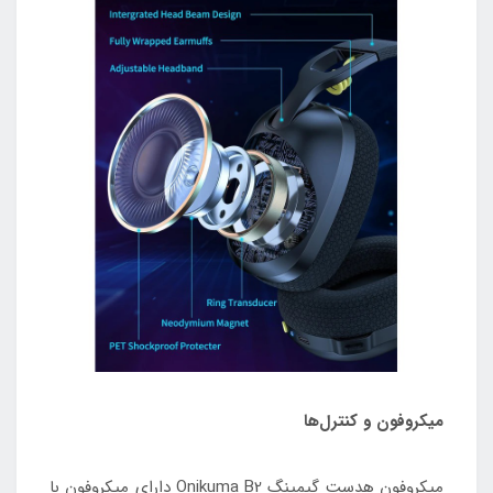
میکروفون و کنترل‌ها
میکروفون هدست گیمینگ Onikuma B2 دارای میکروفون با