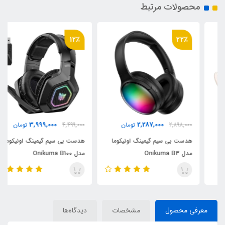
محصولات مرتبط
12٪
22٪
3,999,000
2,287,000
2,898,000
تومان
4,499,000
تومان
هدست بی سیم گیمینگ اونیکوما
هدست بی سیم گیمینگ اونیکوما
مدل Onikuma B3
مدل Onikuma B100
معرفی محصول
مشخصات
دیدگاه‌ها