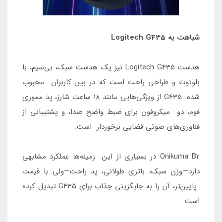
شباهت به Logitech G435
هدست Logitech G435 نیز یک هدست سبک، بی‌سیم، با
بلوتوث و طراحی راحت است که در بین کاربران محبوب
شده. G435 از ویژگی‌هایی مانند ۱۸ ساعت شارژ، پد مموری
فوم، دو میکروفون برای ضبط واضح صدا، و پشتیبانی از
فناوری‌های صوتی فضایی برخوردار است.
Onikuma B2 در بسیاری از این زمینه‌ها عملکرد مشابهی
دارد—وزن سبک، باتری طولانی، پد راحت—ولی با قیمت
پایین‌تر، آن را به جایگزینی جذاب برای G435 تبدیل کرده
است.