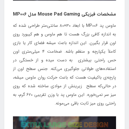
مشخصات فیزیکی Mouse Pad Gaming مدل MP006
ماوس پد MP006 با ابعاد 30×80 سانتی‌متر طراحی شده که
به اندازه کافی بزرگ هست تا هم ماوس و هم کیبورد روی
اون قرار بگیرن. این اندازه باعث میشه فضای کار یا بازی
کاملاً یکپارچه و منظم باشه. ضخامت 4 میلی‌متری اون
حس راحتی بیشتری به دست میده و از خستگی در
استفاده‌های طولانی جلوگیری می‌کنه. جنس سطح اون از
پارچه‌ی باکیفیت هست که باعث حرکت روان ماوس میشه،
در حالی‌که سطح زیرینش از موادی ساخته شده که روی
میز سر نمی‌خوره. این ماوس پد با وزن تقریبی 620 گرم، به
راحتی روی میز ثابت باقی می‌مونه.