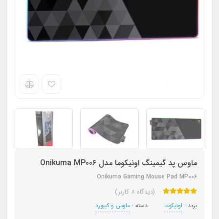
ماوس پد گیمینگ اونیکوما مدل Onikuma MP006
Onikuma Gaming Mouse Pad MP006
(دیدگاه 8 کاربر)
برند :
اونیکوما
دسته :
ماوس و کیبورد