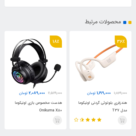
محصولات مرتبط
18٪
36٪
2,089,000
1,199,000
1,869,000
تومان
2,529,000
تومان
هندزفری بلوتوثی گردنی اونیکوما
هدست مخصوص بازی اونیکوما
مدل T37
Onikuma X80