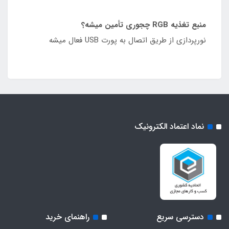
منبع تغذیه RGB چجوری تأمین میشه؟
نورپردازی از طریق اتصال به پورت USB فعال میشه
نماد اعتماد الکترونیک
دسترسی سریع
راهنمای خرید