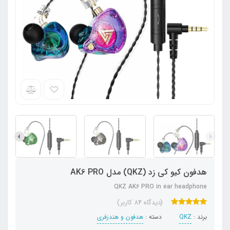
هدفون کیو کی زد (QKZ) مدل AK6 PRO
QKZ AK6 PRO in ear headphone
(دیدگاه 84 کاربر)
برند :
QKZ
دسته :
هدفون‌ و‌ هندزفری