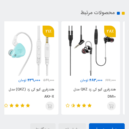
محصولات مرتبط
21٪
28٪
439,000
483,000
666,000
تومان
549,000
تومان
هندزفری کیو کی زد QKZ مدل
هندزفری کیو کی زد (QKZ) مدل
AK6-X
DM10