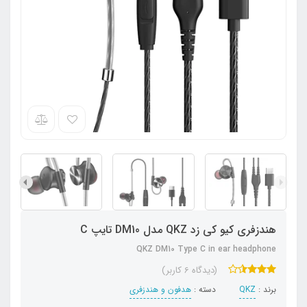
هندزفری کیو کی زد QKZ مدل DM10 تایپ C
QKZ DM10 Type C in ear headphone
(دیدگاه 6 کاربر)
برند :
QKZ
دسته :
هدفون‌ و‌ هندزفری