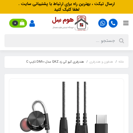
ارسال تیکت ، بهترین راه برای ارتباط با پشتیبانی سایت .
لطفا کلیک کنید
0
خانه
هدفون‌ و‌ هندزفری
هندزفری کیو کی زد QKZ مدل DM10 تایپ C