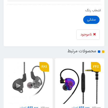
انتخاب رنگ:
مشکی
ناموجود
محصولات مرتبط
26٪
24٪
599,000
499,000
649,000
تومان
799,000
تومان