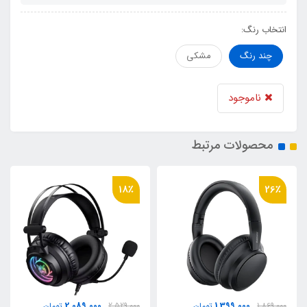
انتخاب رنگ:
چند رنگ
مشکی
ناموجود
محصولات مرتبط
22٪
18٪
2,287,000
2,089,000
2,529,000
تومان
2,898,000
تومان