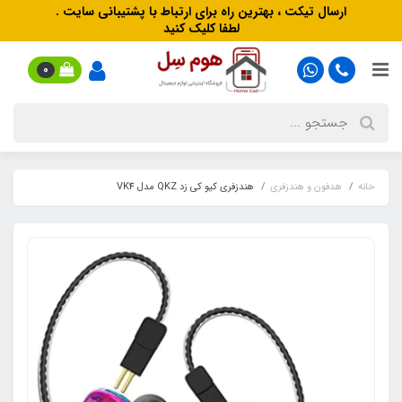
ارسال تیکت ، بهترین راه برای ارتباط با پشتیبانی سایت .
لطفا کلیک کنید
0
خانه
هدفون‌ و‌ هندزفری
هندزفری کیو کی زد QKZ مدل VK4