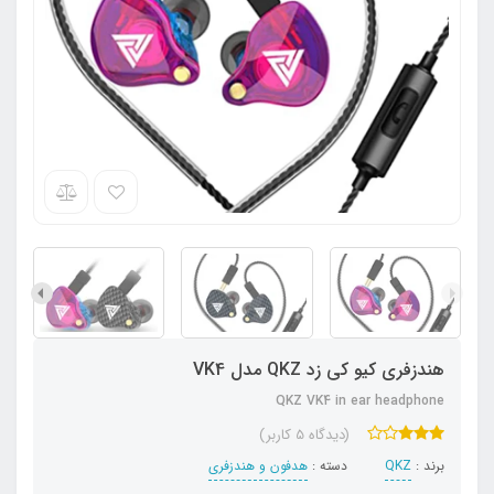
هندزفری کیو کی زد QKZ مدل VK4
QKZ VK4 in ear headphone
(دیدگاه 5 کاربر)
برند :
QKZ
دسته :
هدفون‌ و‌ هندزفری