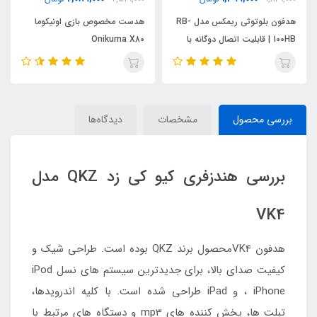
هدست مخصوص بازی اونیکوما
هدست بی سیم گیمینگ اونیکوما
Onikuma X80
مدل Onikuma B3
بررسی محصول
مشخصات
دیدگاه‌ها
بررسی هندزفری کیو کی زد QKZ مدل
VK4
هدفون VK4محصول برند QKZ بوده است. طراحی شیک و
کیفیت صدای بالا، برای جدیدترین سیستم های نسل iPod
، iPhone و iPad طراحی شده است. با کلیه اندرویدها،
تبلت ها، پخش کننده های mp3 و دستگاه های مرتبط با