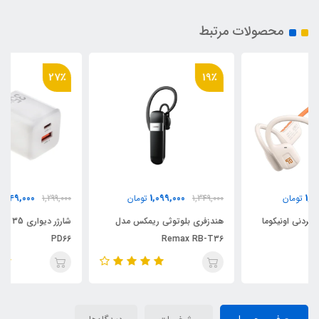
محصولات مرتبط
27٪
19٪
949,000
1,099,000
1,349,000
تومان
1,299,000
تومان
هندزفری بلوتوثی ریمکس مدل
شارژر دیواری 35 وات Awei مدل
PD66
Remax RB-T36