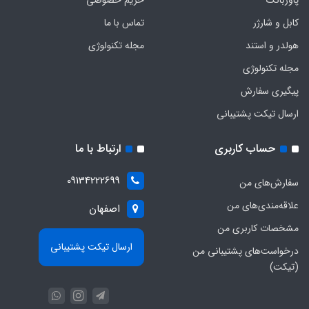
پاوربانک
حریم خصوصی
کابل و شارژر
تماس با ما
هولدر و استند
مجله تکنولوژی
مجله تکنولوژی
پیگیری سفارش
ارسال تیکت پشتیبانی
حساب کاربری
ارتباط با ما
09134222699
سفارش‌های من
علاقه‌مندی‌های من
اصفهان
مشخصات کاربری من
ارسال تیکت پشتیبانی
درخواست‌های پشتیبانی من
(تیکت)