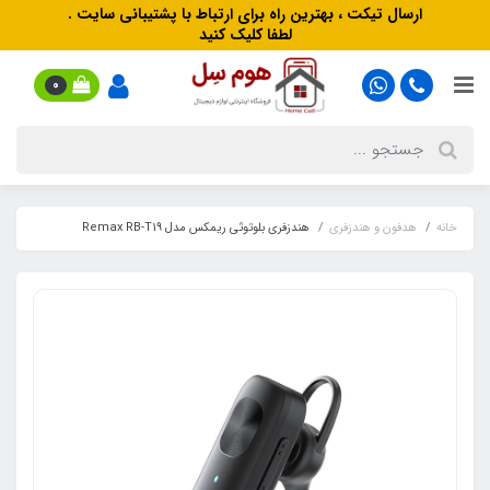
ارسال تیکت ، بهترین راه برای ارتباط با پشتیبانی سایت .
لطفا کلیک کنید
0
خانه
هدفون‌ و‌ هندزفری
هندزفری بلوتوثی ریمکس مدل Remax RB-T19