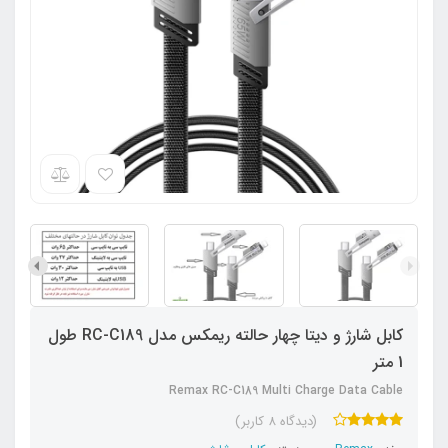
کابل شارژ و دیتا چهار حالته ریمکس مدل RC-C189 طول
1 متر
Remax RC-C189 Multi Charge Data Cable
(دیدگاه 8 کاربر)