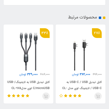
محصولات مرتبط
31٪
33٪
384,000
329,000
ان
484,000
تومان
549,000
تومان
کابل تبدیل USB-C / USB به
کابل تبدیل USB به لایتنینگ/USB-
USB-C / لایتنینگ اوی مدل CL-
C/microUSB اوی مدلCL-975
856
طول 1.2 متر