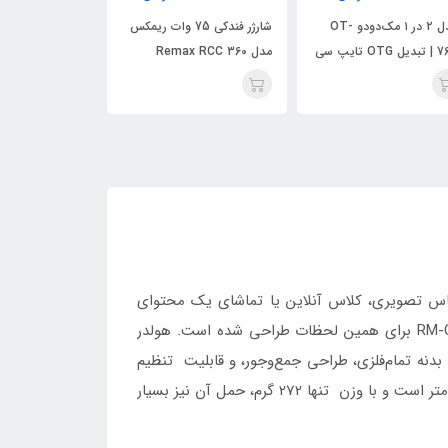
شارژر فندکی 75 وات ریمکس
پایه نگهدارنده گوشی موبایل
پایه نگهدارنده گ
Remax R
ریمکس مدل Remax RM-
ریمکس
C02
C03
تماس تصویری، کلاس آنلاین یا تماشای یک محتوای
آموزشی هستید و گوشی بارها روی میز جابه‌جا می‌شود یا زاویه دید نامناسبی دارد. پایه نگهدارنده فلزی ریمکس مدل RM-C38 برای همین لحظات طراحی شده است. هولدر
بدنه تمام‌فلزی، طراحی جمع‌وجور، و قابلیت تنظیم
زاویه باعث شده این پایه، انتخابی هوشمندانه برای هدیه سازمانی، میزهای اداری و خانگی باشد. ابعاد بدنه 105*22*70 سانتی‌متر است و با وزن تنها 272 گرم، حمل آن نیز بسیار