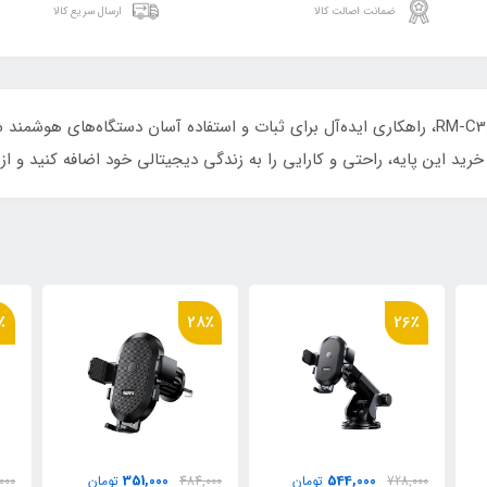
ضمانت اصالت کالا
ارسال سریع کالا
پایه نگهدارنده گوشی موبایل و تبلت ریمکس مدل RM-C38، راهکاری ایده‌آل برای ثبات و استفاده
رید این پایه، راحتی و کارایی را به زندگی دیجیتالی خود اضافه کنید و از د
٪
17٪
28٪
549,000
351,000
484,000
تومان
659,000
تومان
,000