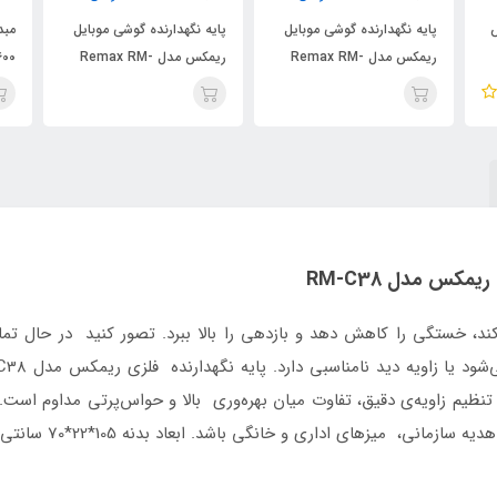
پایه نگهدارنده گوشی موبایل
مبدل ۲ در ۱ مک‌دودو OT-
ریمکس مدل Remax RM-
7600 | تبدیل OTG تایپ سی
مدل CC 360
C02
و رم ریدر
مکس مدل RM-C38
 کند، خستگی را کاهش دهد و بازدهی را بالا ببرد. تصور کنید در حال 
ظیم زاویه‌ی دقیق، تفاوت میان بهره‌وری بالا و حواس‌پرتی مداوم است. 