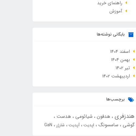
راهنمای خرید
آموزش
بایگانی نوشته‌ها
اسفند 1404
بهمن 1404
تير 1402
ارديبهشت 1402
برچسب‌ها
هندزفری
هدفون
شیائومی
هدست
گوشی
سامسونگ
اپدیت
آپدیت
شارژر
GaN