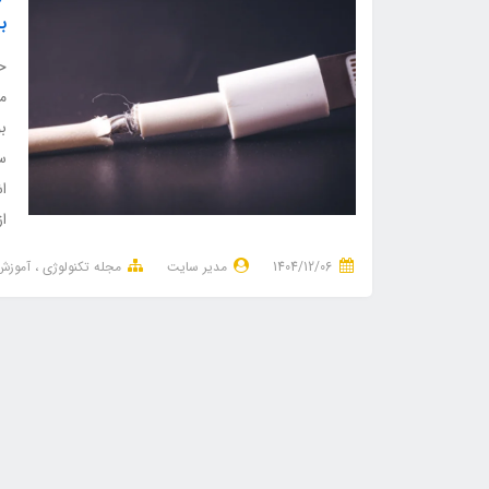
ب
حت
ما
ب
اش
از
1404/12/06
مدیر سایت
مجله تکنولوژی
آموزش