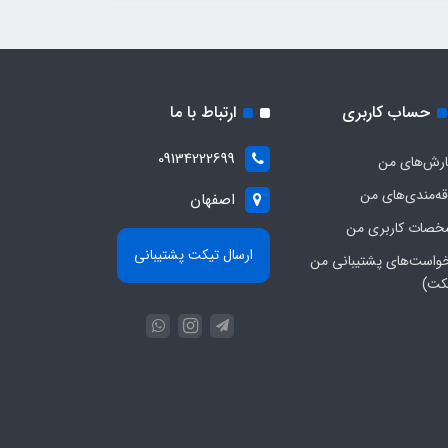
حساب کاربری
ارتباط با ما
09134222699
رش‌های من
قه‌مندی‌های من
اصفهان
صات کاربری من
ارسال تیکت پشتیبانی
واست‌های پشتیبانی من
کت)