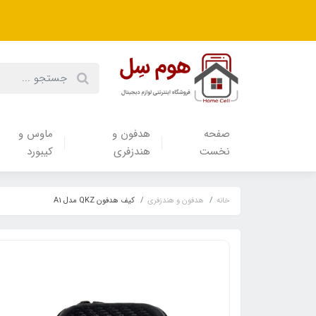
صفحه
هدفون‌ و‌
ماوس و
نخست
هندزفری
کیبورد
خانه
هدفون‌ و‌ هندزفری
کیف هدفون QKZ مدل A1