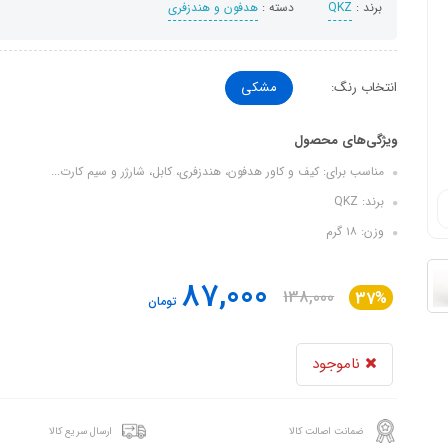
برند :
QKZ
دسته :
هدفون‌ و‌ هندزفری
انتخاب رنگ:
مشکی
ویژگی‌های محصول
مناسب برای: کیف و کاور هدفون، هندزفری، کابل، شارژر و سیم کارت...
برند: QKZ
وزن: ۱۸ گرم
87,000
138,000
37%
تومان
ناموجود
ضمانت اصالت کالا
ارسال سریع کالا