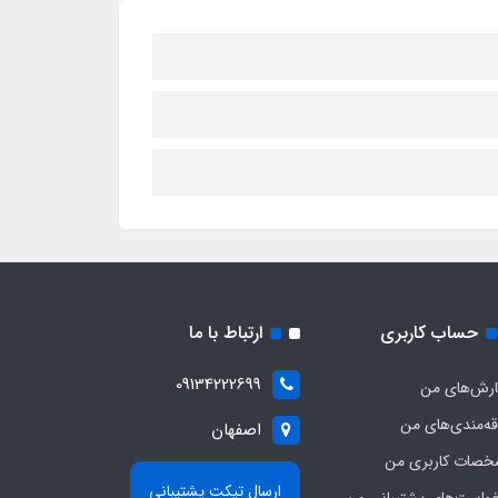
حساب کاربری
ارتباط با ما
09134222699
رش‌های من
قه‌مندی‌های من
اصفهان
صات کاربری من
ارسال تیکت پشتیبانی