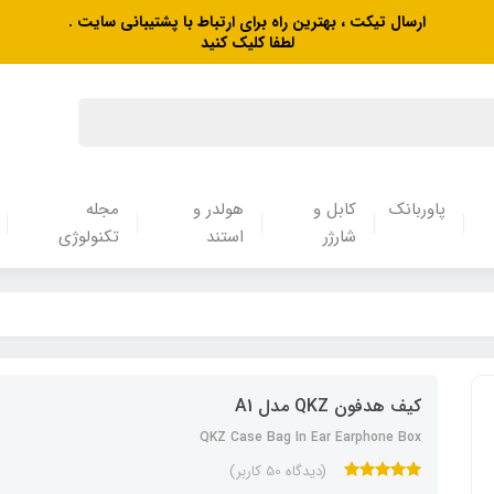
ارسال تیکت ، بهترین راه برای ارتباط با پشتیبانی سایت .
لطفا کلیک کنید
پاوربانک
کابل و
هولدر و
مجله
شارژر
استند
تکنولوژی
کیف هدفون QKZ مدل A1
QKZ Case Bag In Ear Earphone Box
(دیدگاه 50 کاربر)