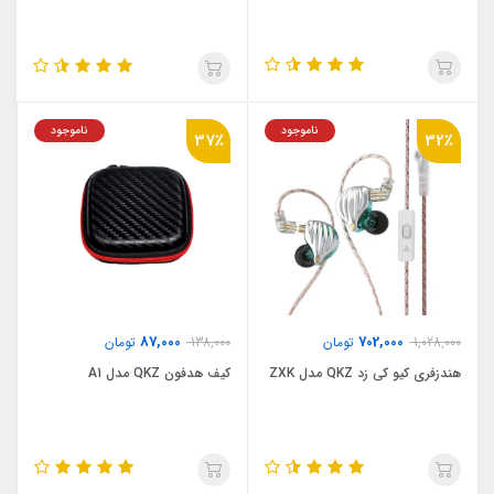
ناموجود
ناموجود
37٪
32٪
87,000
702,000
1,028,000
تومان
138,000
تومان
هندزفری کیو کی زد QKZ مدل ZXK
کیف هدفون QKZ مدل A1