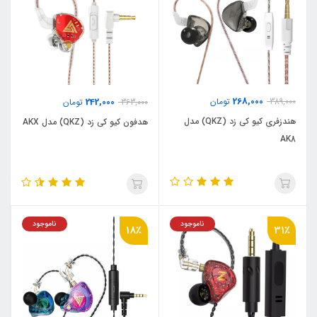
268,000
389,000
تومان
242,000
363,000
تومان
هندزفری کیو کی زد (QKZ) مدل
هدفون کیو کی زد (QKZ) مدل AKX
AK8
ناموجود
ناموجود
18٪
31٪