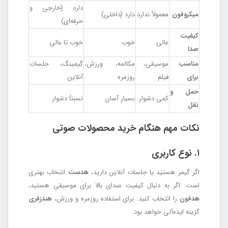
دارد (خارجی و
میکروفون
معمولاً ندارد
دارد (داخلی)
حرفه‌ای)
کیفیت
عالی
خوب
خوب تا عالی
صدا
مناسب
موسیقی،
مکالمه، ورزش،
گیمینگ، جلسات
برای
فیلم
روزمره
آنلاین
حمل و
کمی دشوار
بسیار آسان
نسبتاً دشوار
نقل
نکات مهم هنگام خرید محصولات صوتی
۱. نوع کاربری
اگر گیمر هستید یا جلسات آنلاین دارید،
هدست
انتخاب بهتری
است. اگر به دنبال کیفیت صدای بالا برای موسیقی هستید،
هدفون
را انتخاب کنید. برای استفاده روزمره و ورزش،
هندزفری
گزینه ایده‌آلی خواهد بود.