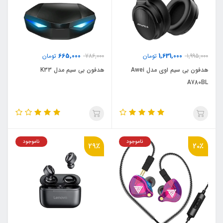
665,000
1,631,000
1,995,000
تومان
786,000
تومان
هدفون بی سیم اوی مدل Awei
هدفون بی سیم مدل K33
A780BL
ناموجود
ناموجود
29٪
20٪