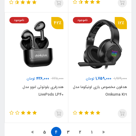
ناموجود
ناموجود
42٪
12٪
426,000
1,759,000
1,979,000
تومان
728,000
تومان
هدفون مخصوص بازی اونیکوما مدل
هندزفری بلوتوثی لنوو مدل
LivePods LP40
Onikuma K19
5
4
3
2
1