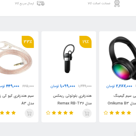
ضمانت اصالت کالا
ارسال سریع کالا
٪
33٪
19٪
449,000
1,099,000
1,349,000
تومان
665,000
تومان
000
هندزفری بلوتوثی ریمکس
سیم هندزفری کیو کی زد QKZ
هدس
مدل Remax RB-T36
مدل A3
اونیکو