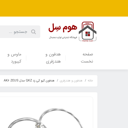
صفحه
هدفون‌ و‌
ماوس و
نخست
هندزفری
کیبورد
خانه
هدفون‌ و‌ هندزفری
هدفون کیو کی زد QKZ مدل AK6 ZEUS