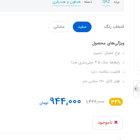
برند :
QKZ
دسته :
هدفون‌ و‌ هندزفری
انتخاب رنگ:
سفید
مشکی
ویژگی‌های محصول
نوع اتصال: باسیم
رابط‌ها: جک 3.5 میلی‌متری صدا
قابلیت مکالمه: دارد
طول کابل: ۱۲۰ سانتی متر
944,000
1,426,000
34%
تومان
ناموجود