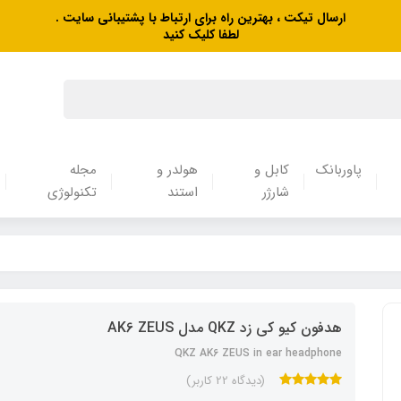
ارسال تیکت ، بهترین راه برای ارتباط با پشتیبانی سایت .
لطفا کلیک کنید
پاوربانک
کابل و
هولدر و
مجله
شارژر
استند
تکنولوژی
هدفون کیو کی زد QKZ مدل AK6 ZEUS
QKZ AK6 ZEUS in ear headphone
(دیدگاه 22 کاربر)