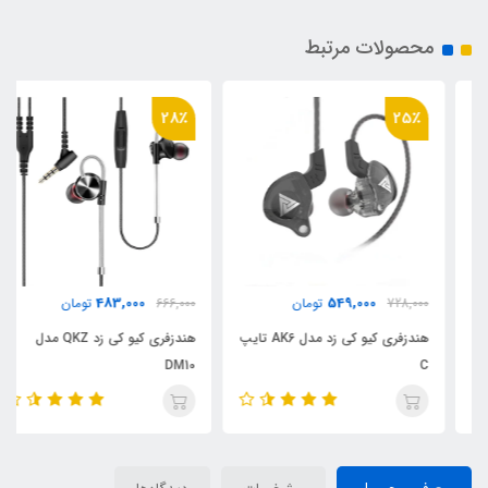
محصولات مرتبط
28٪
25٪
483,000
549,000
728,000
تومان
666,000
تومان
هندزفری کیو کی زد مدل AK6 تایپ
هندزفری کیو کی زد QKZ مدل
DM10
C