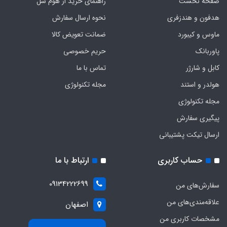
صفحه نخست
راهنمای خرید از هوم سل
هدفون‌ و‌ هندزفری
نحوه ارسال سفارش
ماوس و کیبورد
ضمانت تعویض کالا
پاوربانک
حریم خصوصی
کابل و شارژر
تماس با ما
هولدر و استند
مجله تکنولوژی
مجله تکنولوژی
پیگیری سفارش
ارسال تیکت پشتیبانی
حساب کاربری
ارتباط با ما
09134222699
سفارش‌های من
علاقه‌مندی‌های من
اصفهان
مشخصات کاربری من